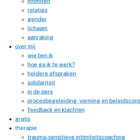
intimiteit
relaties
gender
lichaam
aanraking
over mij
wie ben ik
hoe ga ik te werk?
heldere afspraken
solidariteit
in de pers
procesbegeleiding, vorming en beleidscons
feedback en klachten
gratis
therapie
trauma-sensitieve intimiteitscoaching