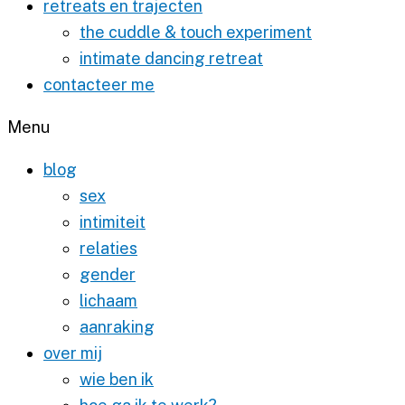
retreats en trajecten
the cuddle & touch experiment
intimate dancing retreat
contacteer me
Menu
blog
sex
intimiteit
relaties
gender
lichaam
aanraking
over mij
wie ben ik