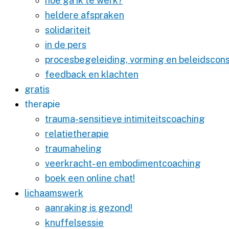
hoe ga ik te werk?
heldere afspraken
solidariteit
in de pers
procesbegeleiding, vorming en beleidscons
feedback en klachten
gratis
therapie
trauma-sensitieve intimiteitscoaching
relatietherapie
traumaheling
veerkracht- en embodimentcoaching
boek een online chat!
lichaamswerk
aanraking is gezond!
knuffelsessie