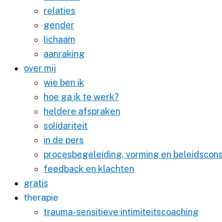
relaties
gender
lichaam
aanraking
over mij
wie ben ik
hoe ga ik te werk?
heldere afspraken
solidariteit
in de pers
procesbegeleiding, vorming en beleidscons
feedback en klachten
gratis
therapie
trauma-sensitieve intimiteitscoaching