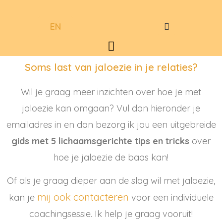
Spring
Searc
naar
EN
de
Menu
inhoud
Soms last van jaloezie in je relaties?
Wil je graag meer inzichten over hoe je met
jaloezie kan omgaan? Vul dan hieronder je
emailadres in en dan bezorg ik jou een uitgebreide
gids met 5 lichaamsgerichte tips en tricks
over
hoe je jaloezie de baas kan!
Of als je graag dieper aan de slag wil met jaloezie,
mij ook contacteren
kan je
voor een individuele
coachingsessie. Ik help je graag vooruit!