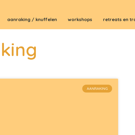
aanraking / knuffelen
workshops
retreats en tr
king
AANRAKING