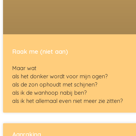
Raak me (niet aan)
Maar wat
als het donker wordt voor mijn ogen?
als de zon ophoudt met schijnen?
als ik de wanhoop nabij ben?
als ik het allemaal even niet meer zie zitten?
Aanraking