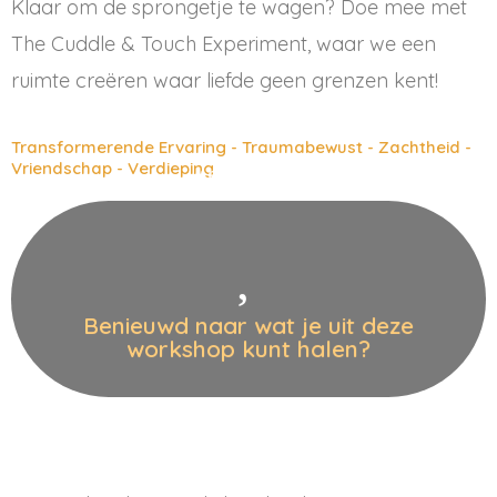
Klaar om de sprongetje te wagen? Doe mee met
The Cuddle & Touch Experiment, waar we een
ruimte creëren waar liefde geen grenzen kent!
Transformerende Ervaring - Traumabewust - Zachtheid -
Vriendschap - Verdieping
Verbindingen
Gemeenschapsopbouw - Duurzame
Oefenen - Langdurige Vriendschappen -
Grenzen Stellen - Kwetsbaarheid
Communicatie - Emotionele Intimiteit -
Benieuwd naar wat je uit deze
Lichaamsbewustzijn - Verbeterde
workshop kunt halen?
Vertrouwen Opbouwen -
Veerkracht - Diepere Verbinding -
Persoonlijke Groei - Emotionele