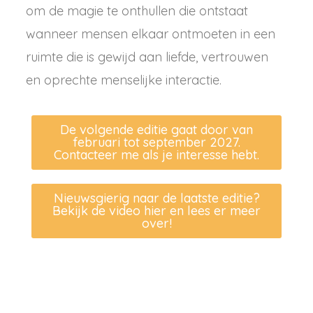
om de magie te onthullen die ontstaat
wanneer mensen elkaar ontmoeten in een
ruimte die is gewijd aan liefde, vertrouwen
en oprechte menselijke interactie.
De volgende editie gaat door van
februari tot september 2027.
Contacteer me als je interesse hebt.
Nieuwsgierig naar de laatste editie?
Bekijk de video hier en lees er meer
over!