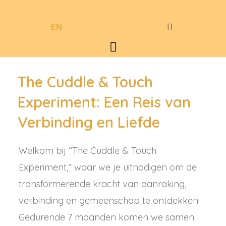
Spring
Searc
naar
EN
de
Menu
inhoud
The Cuddle & Touch
Experiment: Een Reis van
Verbinding en Liefde
Welkom bij “The Cuddle & Touch
Experiment,” waar we je uitnodigen om de
transformerende kracht van aanraking,
verbinding en gemeenschap te ontdekken!
Gedurende 7 maanden komen we samen