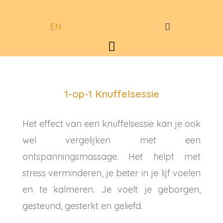
Spring
Searc
naar
EN
de
Menu
inhoud
1-op-1 Knuffelsessie
Het effect van een knuffelsessie kan je ook
wel vergelijken met een
ontspanningsmassage. Het helpt met
stress verminderen, je beter in je lijf voelen
en te kalmeren. Je voelt je geborgen,
gesteund, gesterkt en geliefd.