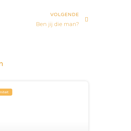
Next
VOLGENDE
Ben jij die man?
n
miteit