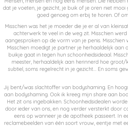
Mensen, mensen en nog eens mensen. Die hebben he
dat je voeten, je gezicht, je buik of je oren niet moo
goed genoeg om erbij te horen. Of om a
Misschien was het je moeder die je er al van kleinsa
achterwerk te veel in de weg zit. Misschien werd
aangesproken op de vorm van je penis. Misschien was 
Misschien moedigt je partner je herhaaldelijk aan 
buikje gaat in tegen hun schoonheidsideaal. Missch
meester, herhaaldelijk aan herinnerd hoe groot/kl
subtiel, soms regelrecht in je gezicht… En soms
Jij bent/was slachtoffer van bodyshaming. En hoogst
aan bodyshaming. Ook ik kreeg mijn share aan body
Het zit ons ingebakken. Schoonheidsidealen word
door ieder van ons, en nog verder versterkt door 
eens op wanneer je de apotheek passeert. In e
reclamebeelden van één soort vrouw, eentje met een