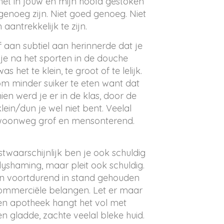
t in jouw en mijn hoofd gestoken
i genoeg zijn. Niet goed genoeg. Niet
antrekkelijk te zijn.
f aan subtiel aan herinnerde dat je
 je na het sporten in de douche
het te klein, te groot of te lelijk.
om minder suiker te eten want dat
ien werd je er in de klas, door de
ein/dun je wel niet bent. Veelal
 gewoonweg grof en mensonterend.
waarschijnlijk ben je ook schuldig
shaming, maar pleit ook schuldig.
en voortdurend in stand gehouden
commerciële belangen. Let er maar
en apotheek hangt het vol met
 gladde, zachte veelal bleke huid.