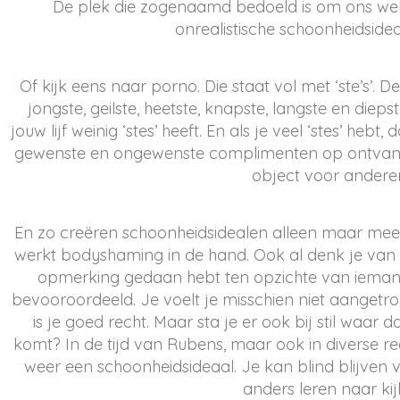
De plek die zogenaamd bedoeld is om ons welz
onrealistische schoonheidsidea
Of kijk eens naar porno. Die staat vol met ‘ste’s’. De 
jongste, geilste, heetste, knapste, langste en diepst
jouw lijf weinig ‘stes’ heeft. En als je veel ‘stes’ hebt
gewenste en ongewenste complimenten op ontvang
object voor ander
En zo creëren schoonheidsidealen alleen maar mee
werkt bodyshaming in de hand. Ook al denk je van je
opmerking gedaan hebt ten opzichte van ieman
bevooroordeeld. Je voelt je misschien niet aangetro
is je goed recht. Maar sta je er ook bij stil waar 
komt? In de tijd van Rubens, maar ook in diverse regi
weer een schoonheidsideaal. Je kan blind blijven v
anders leren naar kij