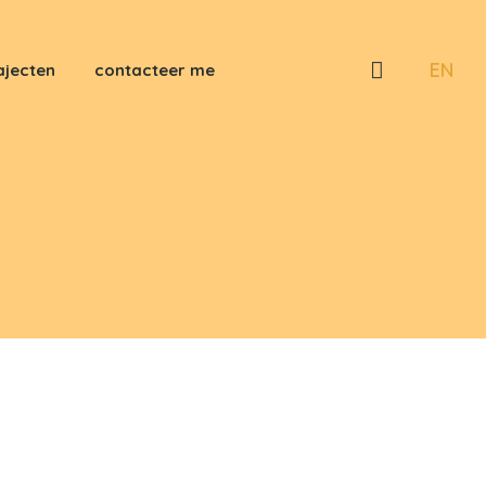
Sear
EN
ajecten
contacteer me