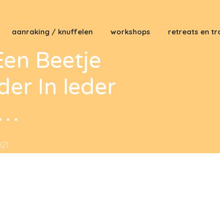
aanraking / knuffelen
workshops
retreats en tr
en Beetje
der In Ieder
s…
021