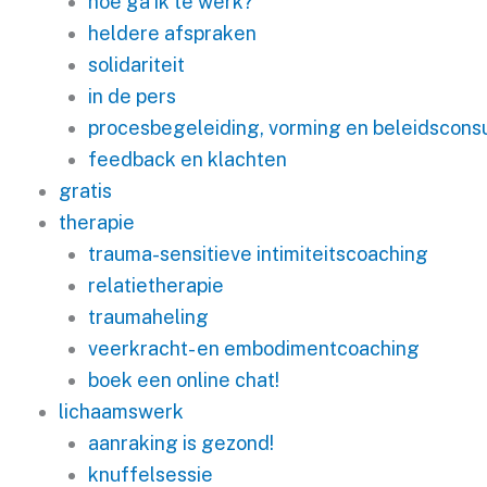
hoe ga ik te werk?
heldere afspraken
solidariteit
in de pers
procesbegeleiding, vorming en beleidsconsu
feedback en klachten
gratis
therapie
trauma-sensitieve intimiteitscoaching
relatietherapie
traumaheling
veerkracht- en embodimentcoaching
boek een online chat!
lichaamswerk
aanraking is gezond!
knuffelsessie