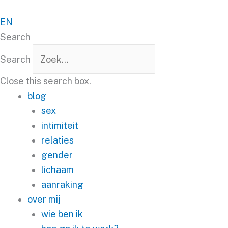
Spring
naar
EN
de
Search
inhoud
Search
Close this search box.
blog
sex
intimiteit
relaties
gender
lichaam
aanraking
over mij
wie ben ik