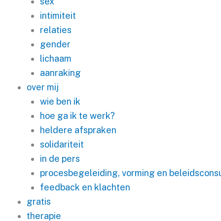
sex
intimiteit
relaties
gender
lichaam
aanraking
over mij
wie ben ik
hoe ga ik te werk?
heldere afspraken
solidariteit
in de pers
procesbegeleiding, vorming en beleidsconsu
feedback en klachten
gratis
therapie