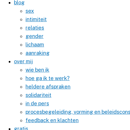
blog
sex
intimiteit
relaties
gender
lichaam
aanraking
over mij
wie ben ik
hoe ga ik te werk?
heldere afspraken
solidariteit
in de pers
procesbegeleiding, vorming en beleidscons
feedback en klachten
gratis