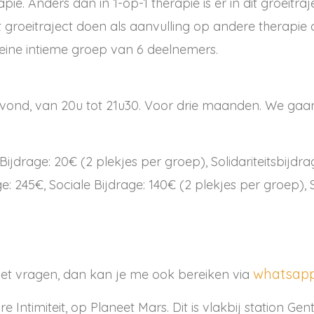
apie. Anders dan in 1-op-1 therapie is er in dit groeitra
groeitraject doen als aanvulling op andere therapie o
eine intieme groep van 6 deelnemers.
avond, van 20u tot 21u30. Voor drie maanden. We gaan
ijdrage: 20€ (2 plekjes per groep), Solidariteitsbijdra
e: 245€, Sociale Bijdrage: 140€ (2 plekjes per groep), S
whatsapp 
 met vragen, dan kan je me ook bereiken via
e Intimiteit, op Planeet Mars. Dit is vlakbij station Ge