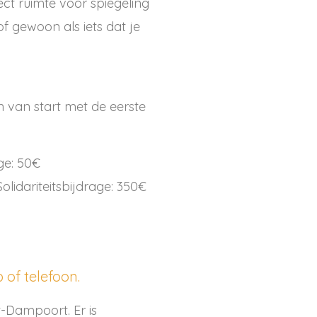
ject ruimte voor spiegeling
f gewoon als iets dat je
 van start met de eerste
ge: 50€
olidariteitsbijdrage: 350€
of telefoon.
nt-Dampoort. Er is