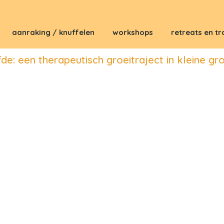
aanraking / knuffelen
workshops
retreats en tr
fde: een therapeutisch groeitraject in kleine gr